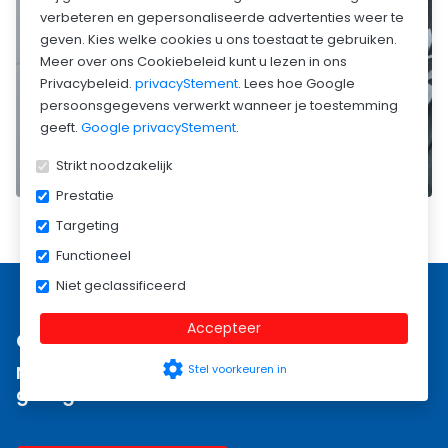
verbeteren en gepersonaliseerde advertenties weer te
geven. Kies welke cookies u ons toestaat te gebruiken.
Meer over ons Cookiebeleid kunt u lezen in ons
Privacybeleid.
privacyStement
. Lees hoe Google
persoonsgegevens verwerkt wanneer je toestemming
geeft.
Google privacyStement
.
Strikt noodzakelijk
Prestatie
Targeting
Functioneel
Niet geclassificeerd
Accepteer
Gebruik maken van onze diensten?
settings
Neem contact met ons op - wij helpen u
Stel voorkeuren in
graag.